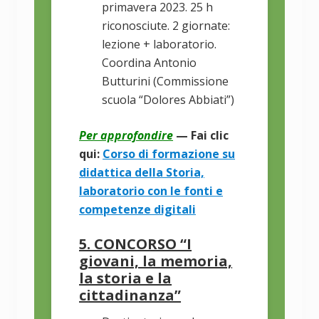
primavera 2023. 25 h
riconosciute. 2 giornate:
lezione + laboratorio.
Coordina Antonio
Butturini (Commissione
scuola “Dolores Abbiati”)
Per approfondire
— Fai clic
qui:
Corso di formazione su
didattica della Storia,
laboratorio con le fonti e
competenze digitali
5. CONCORSO “I
giovani, la memoria,
la storia e la
cittadinanza”