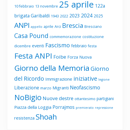
25 aprile
122a
10 febbraio
13 novembre
2024
brigata Garibaldi
2023
2025
1943
2022
ANPI
Brescia
aprile
Arci
Bresciano
appello
Casa Pound
commemorazione
costituzione
Fascismo
eventi
febbraio
dicembre
festa
Festa ANPI
Foibe
Forza Nuova
Giorno della Memoria
Giorno
del Ricordo
iniziative
Immigrazione
legione
Neofascismo
Liberazione
Migranti
marzo
NoBigio
Nuove destre
partigiani
ottantesimo
Porrajmos
Piazza della Loggia
premierato
repressione
Shoah
resistenza