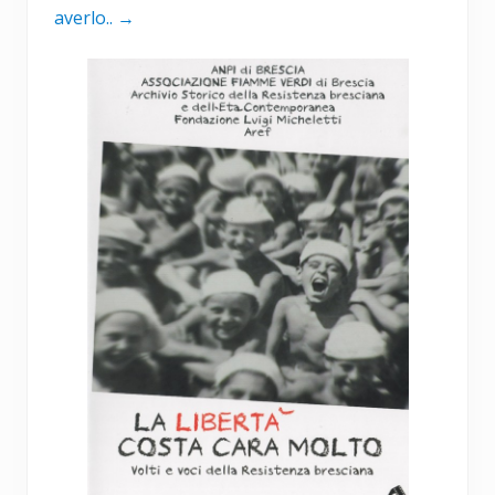
averlo..
→