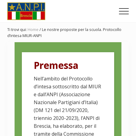
Menu
Passa
Passa
Passa
al
alla
al
Men
contenuto
barra
piè
Comitato
principale
laterale
di
Provinciale
Ti trovi qui:
Home
/
Le nostre proposte per la scuola. Protocollo
dell'ANPI
primaria
pagina
d’intesa MIUR-ANPI
di
Brescia
Premessa
Nell’ambito del Protocollo
d’intesa sottoscritto dal MIUR
e dall’ANPI (Associazione
Nazionale Partigiani d’Italia)
(DM 121 del 21/09/2020,
triennio 2020-2023), l’ANPI di
Brescia, ha elaborato, per il
tramite della Commissione