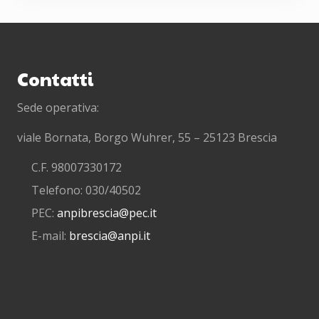
Footer
Contatti
Sede operativa:
viale Bornata, Borgo Wuhrer, 55 – 25123 Brescia
C.F. 98007330172
Telefono: 030/40502
PEC:
anpibrescia@pec.it
E-mail:
brescia@anpi.it