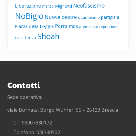
Neofascismo
Liberazione
Migranti
marzo
NoBigio
Nuove destre
partigiani
ottantesimo
Porrajmos
Piazza della Loggia
premierato
repressione
Shoah
resistenza
Footer
Contatti
Sede operativa:
viale Bornata, Borgo Wuhrer, 55 – 25123 Brescia
C.F. 98007330172
Telefono: 030/40502