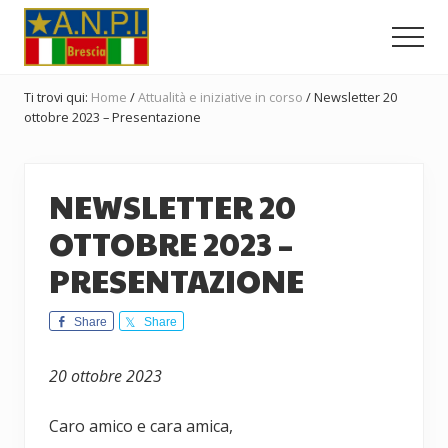
Menu
Passa
Passa
Passa
al
alla
al
Men
contenuto
barra
piè
Comitato
principale
laterale
di
Provinciale
Ti trovi qui:
Home
/
Attualità e iniziative in corso
/
Newsletter 20
dell'ANPI
primaria
pagina
ottobre 2023 – Presentazione
di
Brescia
NEWSLETTER 20
OTTOBRE 2023 –
PRESENTAZIONE
Share
Share
20 ottobre 2023
Caro amico e cara amica,