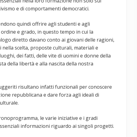
essenziali nella loro formazione non solo sul
 civismo e di comportamenti democratici.
endono quindi offrire agli studenti e agli
i ordine e grado, in questo tempo in cui la
logo diretto davano conto ai giovani delle ragioni,
i nella scelta, proposte culturali, materiali e
oghi, dei fatti, delle vite di uomini e donne della
a della libertà e alla nascita della nostra
uggeriti risultano infatti funzionali per conoscere
ione repubblicana e dare forza agli ideali di
ulturale.
ronoprogramma, le varie iniziative e i gradi
essenziali informazioni riguardo ai singoli progetti.