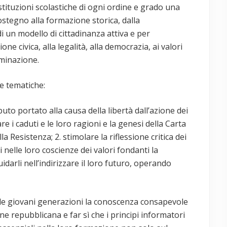
e istituzioni scolastiche di ogni ordine e grado una
sostegno alla formazione storica, dalla
i un modello di cittadinanza attiva e per
ne civica, alla legalità, alla democrazia, ai valori
iminazione.
ee tematiche:
buto portato alla causa della libertà dall’azione dei
are i caduti e le loro ragioni e la genesi della Carta
a Resistenza; 2. stimolare la riflessione critica dei
i nelle loro coscienze dei valori fondanti la
arli nell’indirizzare il loro futuro, operando
elle giovani generazioni la conoscenza consapevole
one repubblicana e far sì che i principi informatori