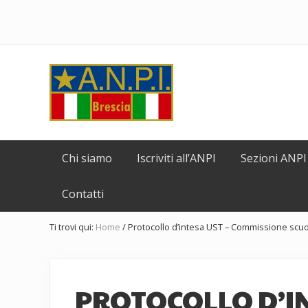
Passa
Skip
Passa
Passa
Passa
alla
to
al
alla
al
navigazione
secondary
contenuto
barra
piè
primaria
navigation
principale
laterale
di
Header
primaria
pagina
Right
Comitato
Provinciale
Chi siamo
Iscriviti all’ANPI
Sezioni ANPI
dell'ANPI
di
Contatti
Brescia
Ti trovi qui:
Home
/
Protocollo d’intesa UST – Commissione scuol
PROTOCOLLO D’IN