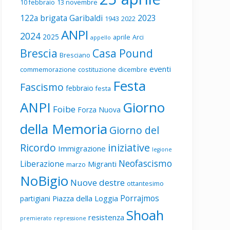
10 febbraio
13 novembre
122a brigata Garibaldi
2023
1943
2022
ANPI
2024
2025
aprile
Arci
appello
Brescia
Casa Pound
Bresciano
eventi
commemorazione
costituzione
dicembre
Festa
Fascismo
febbraio
festa
ANPI
Giorno
Foibe
Forza Nuova
della Memoria
Giorno del
Ricordo
iniziative
Immigrazione
legione
Neofascismo
Liberazione
Migranti
marzo
NoBigio
Nuove destre
ottantesimo
Porrajmos
Piazza della Loggia
partigiani
Shoah
resistenza
premierato
repressione