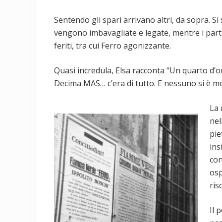
Sentendo gli spari arrivano altri, da sopra. Si
vengono imbavagliate e legate, mentre i part
feriti, tra cui Ferro agonizzante.
Quasi incredula, Elsa racconta “Un quarto d’or
Decima MAS… c’era di tutto. E nessuno si è m
La 
nel
pie
ins
con
osp
ris
Il 