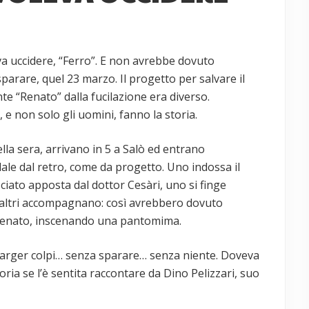
a uccidere, “Ferro”. E non avrebbe dovuto
arare, quel 23 marzo. Il progetto per salvare il
e “Renato” dalla fucilazione era diverso.
, e non solo gli uomini, fanno la storia.
ella sera, arrivano in 5 a Salò ed entrano
dale dal retro, come da progetto. Uno indossa il
ciato apposta dal dottor Cesàri, uno si finge
li altri accompagnano: così avrebbero dovuto
Renato, inscenando una pantomima.
arger colpi… senza sparare… senza niente. Doveva
toria se l’è sentita raccontare da Dino Pelizzari, suo