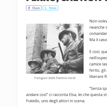
Share
Share
Non volev
neanche sp
comandant
Ma il caso
E così, qu
nell’ospe
camice las
ferito, g
liberare 
Partigiani delle Fiamme Verdi
“Senza sp
andare così” ci racconta Elsa, lei che questa s
fratello, uno degli attori in scena.