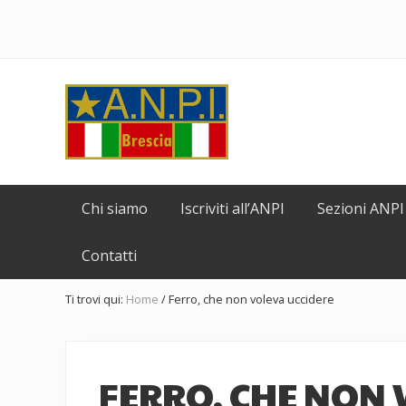
Passa
Skip
Passa
Passa
Passa
alla
to
al
alla
al
navigazione
secondary
contenuto
barra
piè
primaria
navigation
principale
laterale
di
Header
primaria
pagina
Right
Comitato
Provinciale
Chi siamo
Iscriviti all’ANPI
Sezioni ANPI
dell'ANPI
di
Contatti
Brescia
Ti trovi qui:
Home
/
Ferro, che non voleva uccidere
FERRO, CHE NON 