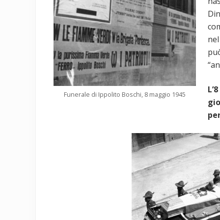
nas
Din
com
nel
può
“an
L’8
Funerale di Ippolito Boschi, 8 maggio 1945
gi
per