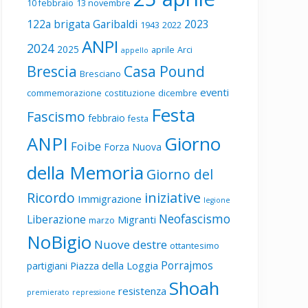
10 febbraio
13 novembre
122a brigata Garibaldi
2023
1943
2022
ANPI
2024
2025
aprile
Arci
appello
Brescia
Casa Pound
Bresciano
eventi
commemorazione
costituzione
dicembre
Festa
Fascismo
febbraio
festa
ANPI
Giorno
Foibe
Forza Nuova
della Memoria
Giorno del
Ricordo
iniziative
Immigrazione
legione
Neofascismo
Liberazione
Migranti
marzo
NoBigio
Nuove destre
ottantesimo
Porrajmos
Piazza della Loggia
partigiani
Shoah
resistenza
premierato
repressione