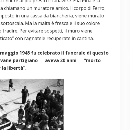
condere al più presto il cadavere. E la Pina e la
a chiamano un muratore amico. ll corpo di Ferro,
posto in una cassa da biancheria, viene murato
 sottoscala. Ma la malta è fresca e il suo colore
 tradire. Per evitare sospetti, il muro viene
ticato” con ragnatele recuperate in cantina.
 maggio 1945 fu celebrato il funerale di questo
ovane partigiano — aveva 20 anni — “morto
 la libertà”.