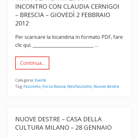
o
P
o
INCONTRO CON CLAUDIA CERNIGOI
F
a
r
e
l
i
– BRESCIA – GIOVEDÌ 2 FEBBRAIO
r
a
a
r
z
2012
a
a
z
l
r
o
l
Per scaricare la locandina in formato PDF, fare
i
d
a
i
p
clic qui. ____________________________ …
G
r
i
o
u
v
s
Continua...
a
“
t
d
L
i
e
a
z
l
d
Categoria:
Eventi
i
l
e
a
Tag:
Fascismo
,
Forza Nuova
,
Neofascismo
,
Nuove destre
a
s
–
s
t
m
t
r
a
o
a
r
r
n
t
i
e
e
a
NUOVE DESTRE – CASA DELLA
o
d
”
f
i
CULTURA MILANO – 28 GENNAIO
–
a
1
P
s
4
a