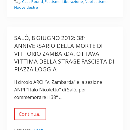
i
Tag:
Casa Pound
,
Fascismo
,
Liberazione
,
Neofascismo
,
,
Nuove destre
d
o
m
e
n
i
SALÒ, 8 GIUGNO 2012: 38°
c
a
ANNIVERSARIO DELLA MORTE DI
1
6
VITTORIO ZAMBARDA, OTTAVA
s
e
VITTIMA DELLA STRAGE FASCISTA DI
t
PIAZZA LOGGIA
t
e
m
Il circolo ARCI “V. Zambarda” e la sezione
b
r
ANPI “Italo Nicoletto” di Salò, per
e
commemorare il 38° …
2
0
1
2
Continua...
S
:
a
F
l
u
ò
Categoria:
Eventi