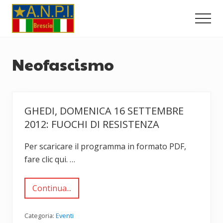
Menu
Passa
Passa
al
al
Men
contenuto
piè
Comitato
principale
di
Provinciale
dell'ANPI
pagina
Neofascismo
di
Brescia
GHEDI, DOMENICA 16 SETTEMBRE
2012: FUOCHI DI RESISTENZA
Per scaricare il programma in formato PDF,
fare clic qui. …
Continua...
G
h
e
d
Categoria:
Eventi