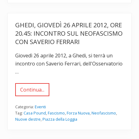
s
d
a
e
b
l
a
l
GHEDI, GIOVEDÌ 26 APRILE 2012, ORE
t
a
o
m
20.45: INCONTRO SUL NEOFASCISMO
2
o
6
r
CON SAVERIO FERRARI
m
t
a
e
g
d
Giovedì 26 aprile 2012, a Ghedi, si terrà un
g
i
incontro con Saverio Ferrari, dell'Osservatorio
i
V
o
i
…
2
t
0
t
1
o
2
r
Continua...
G
:
i
h
i
o
e
l
Z
d
Categoria:
Eventi
p
a
i
Tag:
Casa Pound
,
Fascismo
,
Forza Nuova
,
Neofascismo
,
r
m
,
o
b
Nuove destre
,
Piazza della Loggia
g
g
a
i
r
r
o
a
d
v
m
a