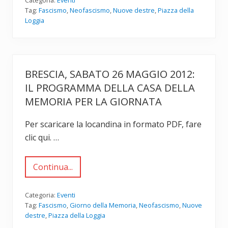
o
,
c
Tag:
Fascismo
,
Neofascismo
,
Nuove destre
,
Piazza della
8
h
Loggia
g
i
i
d
u
i
g
r
n
e
o
s
BRESCIA, SABATO 26 MAGGIO 2012:
2
i
0
s
IL PROGRAMMA DELLA CASA DELLA
1
t
2
e
MEMORIA PER LA GIORNATA
:
n
3
z
8
a
Per scaricare la locandina in formato PDF, fare
°
clic qui. …
A
n
n
i
Continua...
B
v
r
e
e
r
s
s
Categoria:
Eventi
c
a
Tag:
Fascismo
,
Giorno della Memoria
,
Neofascismo
,
Nuove
i
r
destre
,
Piazza della Loggia
a
i
,
o