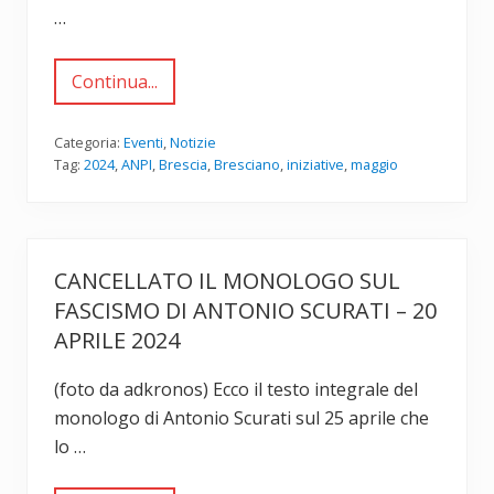
e
I
…
m
B
b
r
r
e
e
Continua...
s
I
2
c
n
0
i
i
2
a
z
Categoria:
Eventi
,
Notizie
4
n
i
Tag:
2024
,
ANPI
,
Brescia
,
Bresciano
,
iniziative
,
maggio
e
a
l
t
2
i
0
v
2
e
4
m
CANCELLATO IL MONOLOGO SUL
a
g
FASCISMO DI ANTONIO SCURATI – 20
g
i
APRILE 2024
o
-
g
(foto da adkronos) Ecco il testo integrale del
i
monologo di Antonio Scurati sul 25 aprile che
u
g
lo …
n
o