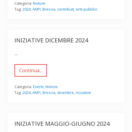
t
Categoria:
Notizie
r
Tag:
2024
,
ANPI
,
Brescia
,
contributi
,
enti pubblici
i
b
u
t
i
p
INIZIATIVE DICEMBRE 2024
u
b
b
…
l
i
c
i
Continua...
I
r
n
i
i
c
z
Categoria:
Eventi
,
Notizie
e
i
v
Tag:
2024
,
ANPI
,
Brescia
,
dicembre
,
iniziative
a
u
t
t
i
i
v
d
e
a
d
A
INIZIATIVE MAGGIO-GIUGNO 2024
i
N
c
P