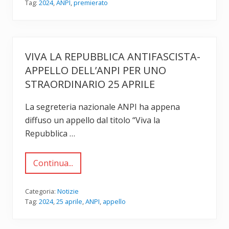
I
i
Tag:
2024
,
ANPI
,
premierato
E
s
R
m
A
o
T
d
O
i
:
A
VIVA LA REPUBBLICA ANTIFASCISTA-
l
n
e
t
APPELLO DELL’ANPI PER UNO
c
o
o
STRAORDINARIO 25 APRILE
n
s
i
e
o
d
La segreteria nazionale ANPI ha appena
S
a
c
diffuso un appello dal titolo “Viva la
s
u
a
Repubblica …
r
p
a
e
t
r
i
Continua...
e
–
V
s
2
i
u
0
v
u
a
a
Categoria:
Notizie
n
p
l
Tag:
2024
,
25 aprile
,
ANPI
,
appello
a
r
a
r
i
R
i
l
e