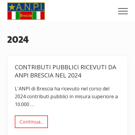
Menu
Passa
Passa
al
al
Men
contenuto
piè
Comitato
principale
di
Provinciale
dell'ANPI
pagina
2024
di
Brescia
CONTRIBUTI PUBBLICI RICEVUTI DA
ANPI BRESCIA NEL 2024
L'ANPI di Brescia ha ricevuto nel corso del
2024 contributi pubblici in misura superiore a
10.000 …
Continua...
C
o
n