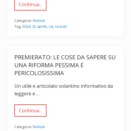
2
Continua...
0
C
2
a
4
n
c
Categoria:
Notizie
e
Tag:
2024
,
25 aprile
,
rai
,
scurati
l
l
a
t
o
i
PREMIERATO: LE COSE DA SAPERE SU
l
m
UNA RIFORMA PESSIMA E
o
n
PERICOLOSISSIMA
o
l
o
Un utile e articolato volantino informativo da
g
leggere e …
o
s
u
l
Continua...
P
f
R
a
E
s
M
Categoria:
Notizie
c