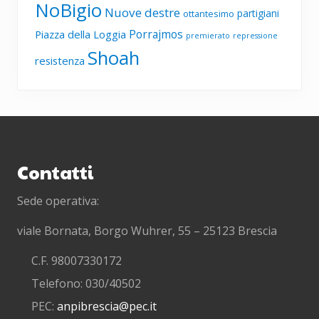
NoBigio
Nuove destre
partigiani
ottantesimo
Porrajmos
Piazza della Loggia
premierato
repressione
Shoah
resistenza
Footer
Contatti
Sede operativa:
viale Bornata, Borgo Wuhrer, 55 – 25123 Brescia
C.F. 98007330172
Telefono: 030/40502
PEC:
anpibrescia@pec.it