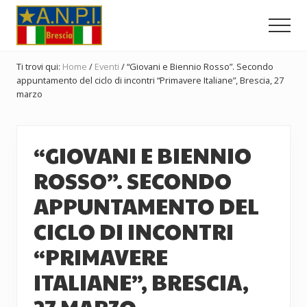
Menu
Passa
Passa
Passa
al
alla
al
Men
contenuto
barra
piè
Comitato
principale
laterale
di
Provinciale
Ti trovi qui:
Home
/
Eventi
/
“Giovani e Biennio Rosso”. Secondo
dell'ANPI
primaria
pagina
appuntamento del ciclo di incontri “Primavere Italiane”, Brescia, 27
di
marzo
Brescia
“GIOVANI E BIENNIO
ROSSO”. SECONDO
APPUNTAMENTO DEL
CICLO DI INCONTRI
“PRIMAVERE
ITALIANE”, BRESCIA,
27 MARZO