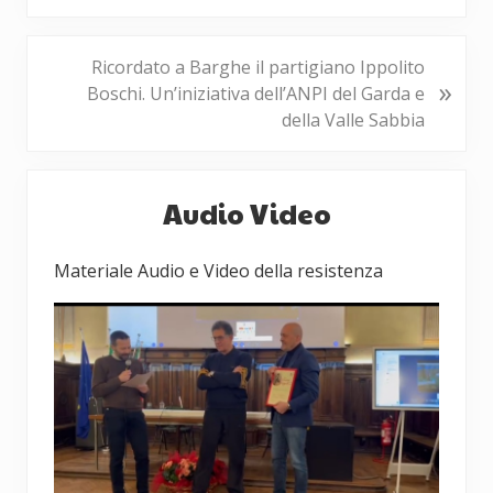
s
t
P
Ricordato a Barghe il partigiano Ippolito
p
»
o
Boschi. Un’iniziativa dell’ANPI del Garda e
r
s
della Valle Sabbia
e
t
c
s
Barra
e
u
Audio Video
d
laterale
c
e
c
primaria
n
Materiale Audio e Video della resistenza
e
t
s
e
s
:
i
v
o
: