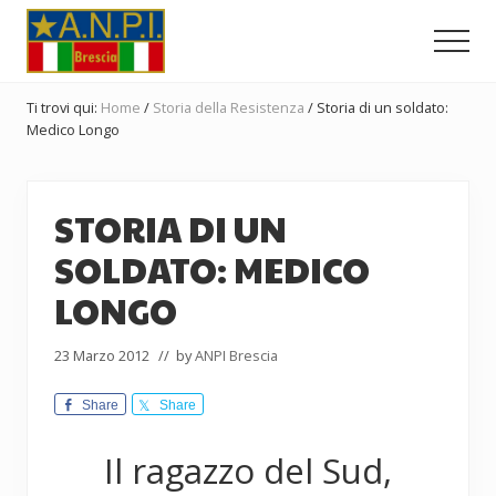
Menu
Passa
Passa
Passa
al
alla
al
Men
contenuto
barra
piè
Comitato
principale
laterale
di
Provinciale
Ti trovi qui:
Home
/
Storia della Resistenza
/
Storia di un soldato:
dell'ANPI
primaria
pagina
Medico Longo
di
Brescia
STORIA DI UN
SOLDATO: MEDICO
LONGO
23 Marzo 2012
// by
ANPI Brescia
Share
Share
Il ragazzo del Sud,