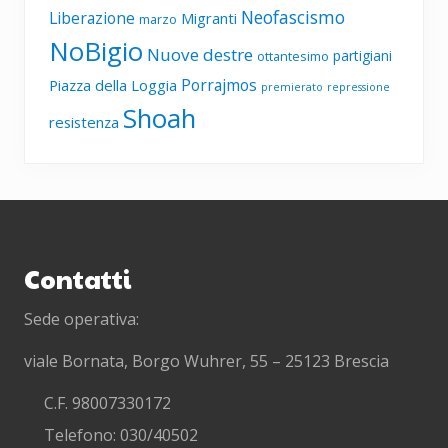
Neofascismo
Liberazione
Migranti
marzo
NoBigio
Nuove destre
partigiani
ottantesimo
Porrajmos
Piazza della Loggia
premierato
repressione
Shoah
resistenza
Footer
Contatti
Sede operativa:
viale Bornata, Borgo Wuhrer, 55 – 25123 Brescia
C.F. 98007330172
Telefono: 030/40502