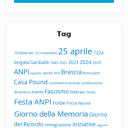
Tag
25 aprile
122a
10 febbraio
13 novembre
2024
brigata Garibaldi
2023
2025
1943
2022
ANPI
Brescia
aprile
Arci
Bresciano
appello
Casa Pound
commemorazione
costituzione
Fascismo
eventi
febbraio
dicembre
festa
Festa ANPI
Foibe
Forza Nuova
Giorno della Memoria
Giorno
del Ricordo
iniziative
Immigrazione
legione