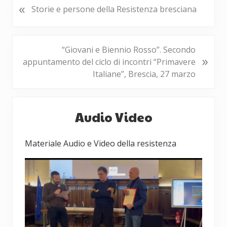
«
P
Storie e persone della Resistenza bresciana
o
s
t
P
“Giovani e Biennio Rosso”. Secondo
p
»
o
appuntamento del ciclo di incontri “Primavere
r
s
Italiane”, Brescia, 27 marzo
e
t
c
s
Barra
e
u
Audio Video
d
laterale
c
e
c
primaria
n
Materiale Audio e Video della resistenza
e
t
s
e
s
:
i
v
o
: