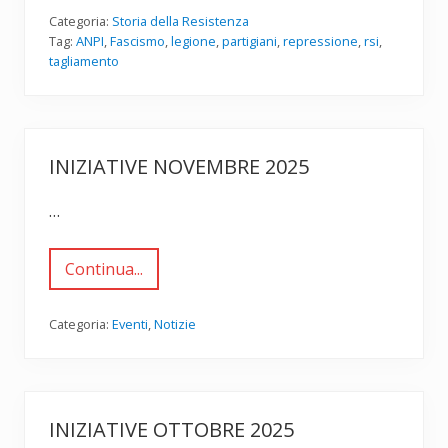
i
m
Categoria:
Storia della Resistenza
i
Tag:
ANPI
,
Fascismo
,
legione
,
partigiani
,
repressione
,
rsi
,
n
tagliamento
i
d
e
l
l
a
INIZIATIVE NOVEMBRE 2025
L
e
g
…
i
o
n
e
Continua...
I
T
n
a
i
g
z
l
Categoria:
Eventi
,
Notizie
i
i
a
a
t
m
i
e
v
n
e
t
INIZIATIVE OTTOBRE 2025
n
o