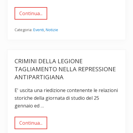
i
o
2
Continua...
I
0
n
2
i
6
z
Categoria:
Eventi
,
Notizie
i
a
t
i
v
e
CRIMINI DELLA LEGIONE
d
i
TAGLIAMENTO NELLA REPRESSIONE
c
ANTIPARTIGIANA
e
m
b
E' uscita una riedizione contenente le relazioni
r
e
storiche della giornata di studio del 25
2
0
gennaio ed …
2
5
Continua...
C
r