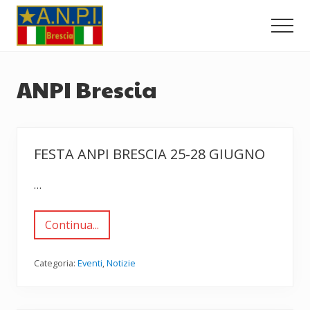
Menu
Passa
Passa
al
al
Men
contenuto
piè
Comitato
principale
di
Provinciale
dell'ANPI
pagina
ANPI Brescia
di
Brescia
FESTA ANPI BRESCIA 25-28 GIUGNO
…
Continua...
F
e
s
t
Categoria:
Eventi
,
Notizie
a
A
N
P