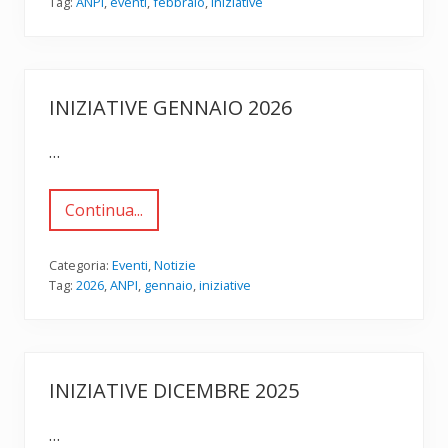
Tag:
ANPI
,
eventi
,
febbraio
,
iniziative
a
t
i
v
e
f
INIZIATIVE GENNAIO 2026
e
b
b
…
r
a
i
o
Continua...
I
2
n
0
i
2
z
Categoria:
Eventi
,
Notizie
6
i
Tag:
2026
,
ANPI
,
gennaio
,
iniziative
a
t
i
v
e
G
INIZIATIVE DICEMBRE 2025
e
n
n
…
a