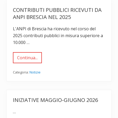
I
B
CONTRIBUTI PUBBLICI RICEVUTI DA
r
e
ANPI BRESCIA NEL 2025
s
c
i
L'ANPI di Brescia ha ricevuto nel corso del
a
2025 contributi pubblici in misura superiore a
2
5
10.000 …
-
2
8
Continua...
g
C
i
o
u
n
g
t
Categoria:
Notizie
n
r
o
i
b
u
t
i
INIZIATIVE MAGGIO-GIUGNO 2026
p
u
b
…
b