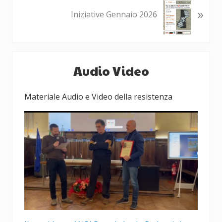
»
e
o
Iniziative Gennaio 2026
c
s
e
t
d
s
Barra
e
u
Audio Video
n
c
laterale
t
c
primaria
e
e
Materiale Audio e Video della resistenza
:
s
s
i
v
o
: