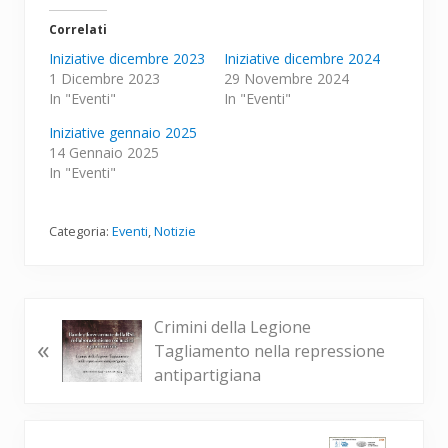
Correlati
Iniziative dicembre 2023
Iniziative dicembre 2024
1 Dicembre 2023
29 Novembre 2024
In "Eventi"
In "Eventi"
Iniziative gennaio 2025
14 Gennaio 2025
In "Eventi"
Categoria:
Eventi
,
Notizie
P
Crimini della Legione
«
o
Tagliamento nella repressione
s
antipartigiana
t
p
r
P