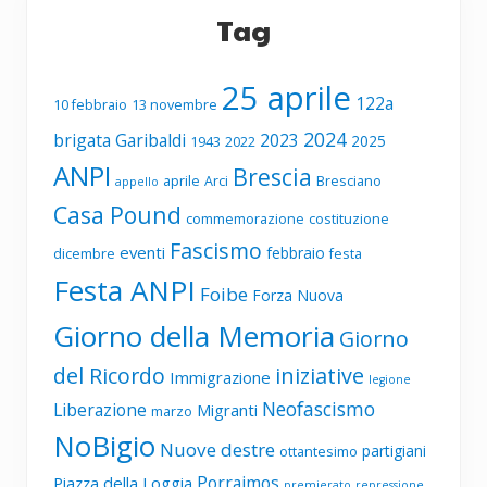
Tag
25 aprile
122a
10 febbraio
13 novembre
2024
brigata Garibaldi
2023
2025
1943
2022
ANPI
Brescia
aprile
Arci
Bresciano
appello
Casa Pound
commemorazione
costituzione
Fascismo
eventi
febbraio
dicembre
festa
Festa ANPI
Foibe
Forza Nuova
Giorno della Memoria
Giorno
del Ricordo
iniziative
Immigrazione
legione
Neofascismo
Liberazione
Migranti
marzo
NoBigio
Nuove destre
partigiani
ottantesimo
Porrajmos
Piazza della Loggia
premierato
repressione