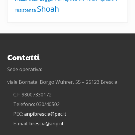
Shoah
resistenza
Footer
Contatti
Sede operativa:
viale Bornata, Borgo Wuhrer, 55 – 25123 Brescia
C.F. 98007330172
Telefono: 030/40502
PEC:
anpibrescia@pec.it
E-mail:
brescia@anpi.it