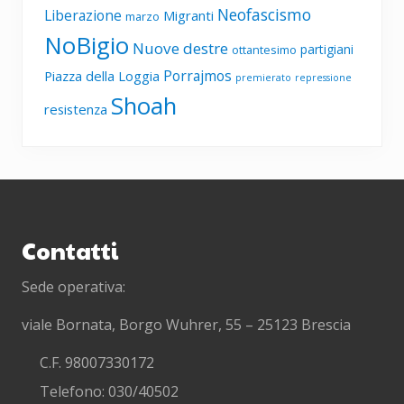
Neofascismo
Liberazione
Migranti
marzo
NoBigio
Nuove destre
partigiani
ottantesimo
Porrajmos
Piazza della Loggia
premierato
repressione
Shoah
resistenza
Footer
Contatti
Sede operativa:
viale Bornata, Borgo Wuhrer, 55 – 25123 Brescia
C.F. 98007330172
Telefono: 030/40502