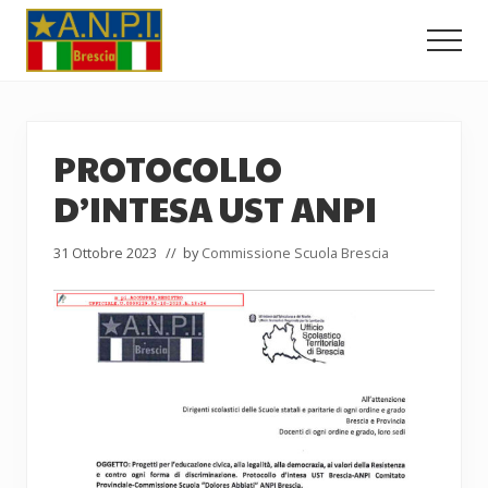
Menu
Passa
Passa
Passa
al
alla
al
Men
contenuto
barra
piè
Comitato
principale
laterale
di
Provinciale
dell'ANPI
primaria
pagina
di
PROTOCOLLO
Brescia
D’INTESA UST ANPI
31 Ottobre 2023
// by
Commissione Scuola Brescia