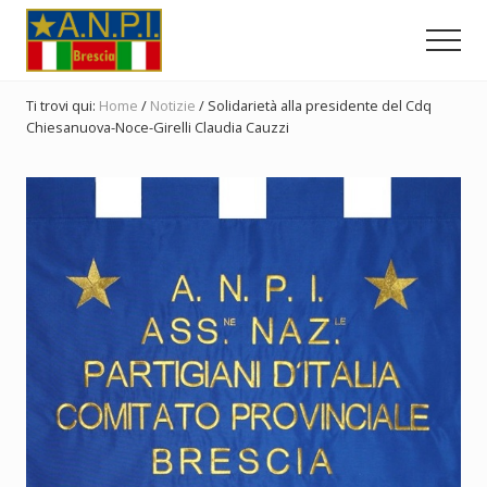
Menu
Passa
Passa
Passa
al
alla
al
Men
contenuto
barra
piè
Comitato
principale
laterale
di
Provinciale
Ti trovi qui:
Home
/
Notizie
/
Solidarietà alla presidente del Cdq
dell'ANPI
primaria
pagina
Chiesanuova-Noce-Girelli Claudia Cauzzi
di
Brescia