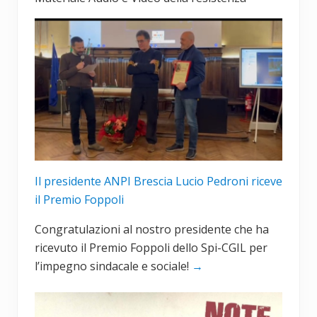
:
s
s
i
v
o
:
Il presidente ANPI Brescia Lucio Pedroni riceve
il Premio Foppoli
Congratulazioni al nostro presidente che ha
ricevuto il Premio Foppoli dello Spi-CGIL per
l’impegno sindacale e sociale!
→