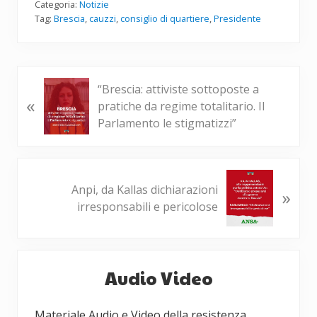
Categoria:
Notizie
Tag:
Brescia
,
cauzzi
,
consiglio di quartiere
,
Presidente
P
“Brescia: attiviste sottoposte a
«
o
pratiche da regime totalitario. Il
s
Parlamento le stigmatizzi”
t
p
r
P
e
Anpi, da Kallas dichiarazioni
»
o
c
irresponsabili e pericolose
s
e
t
d
s
Barra
e
u
n
Audio Video
c
laterale
t
c
e
primaria
e
Materiale Audio e Video della resistenza