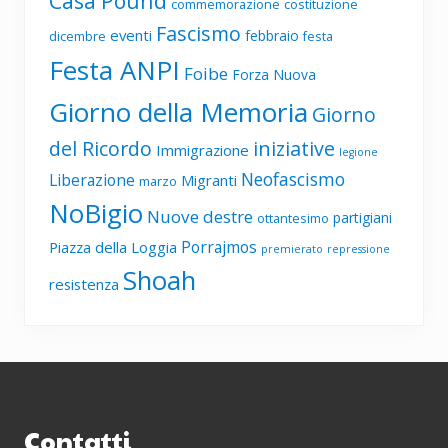
Casa Pound
commemorazione
costituzione
Fascismo
eventi
febbraio
dicembre
festa
Festa ANPI
Foibe
Forza Nuova
Giorno della Memoria
Giorno
del Ricordo
iniziative
Immigrazione
legione
Neofascismo
Liberazione
Migranti
marzo
NoBigio
Nuove destre
partigiani
ottantesimo
Porrajmos
Piazza della Loggia
premierato
repressione
Shoah
resistenza
Footer
Contatti