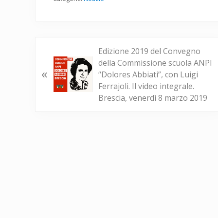
P
Edizione 2019 del Convegno
o
della Commissione scuola ANPI
«
s
“Dolores Abbiati”, con Luigi
t
Ferrajoli. Il video integrale.
p
Brescia, venerdì 8 marzo 2019
r
e
c
e
d
e
n
t
e
: