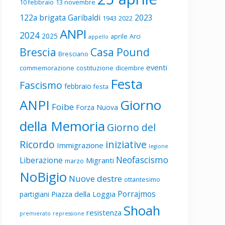
10 febbraio
13 novembre
122a brigata Garibaldi
2023
1943
2022
ANPI
2024
2025
aprile
Arci
appello
Brescia
Casa Pound
Bresciano
eventi
commemorazione
costituzione
dicembre
Festa
Fascismo
febbraio
festa
ANPI
Giorno
Foibe
Forza Nuova
della Memoria
Giorno del
Ricordo
iniziative
Immigrazione
legione
Neofascismo
Liberazione
Migranti
marzo
NoBigio
Nuove destre
ottantesimo
Porrajmos
Piazza della Loggia
partigiani
Shoah
resistenza
premierato
repressione