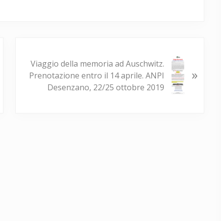
P
o
Viaggio della memoria ad Auschwitz.
»
s
Prenotazione entro il 14 aprile. ANPI
t
Desenzano, 22/25 ottobre 2019
s
u
c
c
e
s
s
i
v
o
: