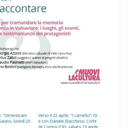
le. “Dimenticare
Verso il 25 aprile. “I carnefici”. Di
aiano, lunedì 25
e con Daniele Biacchessi. Corte
de Cortesi (CR), sabato 23 aprile