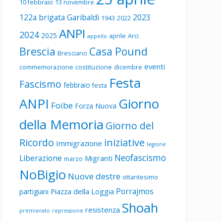
10 febbraio
13 novembre
122a brigata Garibaldi
2023
1943
2022
ANPI
2024
2025
aprile
Arci
appello
Brescia
Casa Pound
Bresciano
eventi
commemorazione
costituzione
dicembre
Festa
Fascismo
febbraio
festa
ANPI
Giorno
Foibe
Forza Nuova
della Memoria
Giorno del
Ricordo
iniziative
Immigrazione
legione
Neofascismo
Liberazione
Migranti
marzo
NoBigio
Nuove destre
ottantesimo
Porrajmos
Piazza della Loggia
partigiani
Shoah
resistenza
premierato
repressione