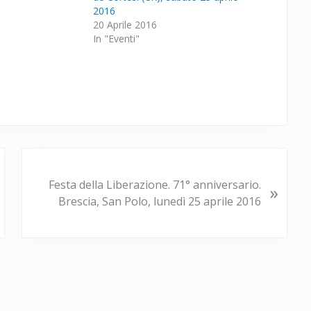
2016
20 Aprile 2016
In "Eventi"
P
o
Festa della Liberazione. 71° anniversario.
»
s
Brescia, San Polo, lunedì 25 aprile 2016
t
s
u
c
c
e