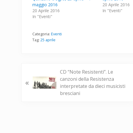
maggio 2016
20 Aprile 2016
20 Aprile 2016
In "Eventi"
In "Eventi"
Categoria:
Eventi
Tag:
25 aprile
P
CD “Note Resistenti”. Le
o
canzoni della Resistenza
«
s
interpretate da dieci musicisti
t
bresciani
p
r
e
c
e