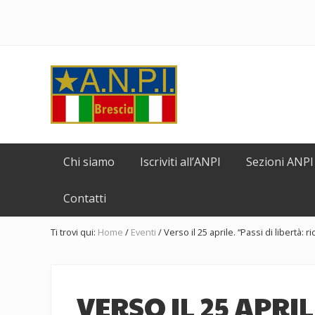
Passa
Skip
Passa
Passa
Passa
alla
to
al
alla
al
navigazione
secondary
contenuto
barra
piè
primaria
navigation
principale
laterale
di
Header
primaria
pagina
Right
Comitato
Provinciale
Chi siamo
Iscriviti all’ANPI
Sezioni ANPI
dell'ANPI
di
Contatti
Brescia
Ti trovi qui:
Home
/
Eventi
/
Verso il 25 aprile. “Passi di libertà:
VERSO IL 25 APRIL