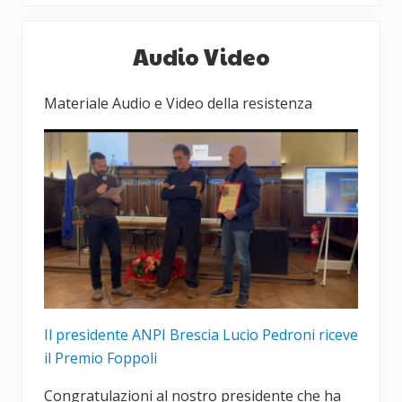
s
e
t
Barra
d
s
Audio Video
laterale
e
u
n
c
primaria
Materiale Audio e Video della resistenza
t
c
e
e
:
s
s
i
v
o
:
Il presidente ANPI Brescia Lucio Pedroni riceve
il Premio Foppoli
Congratulazioni al nostro presidente che ha