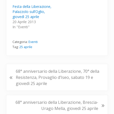
Festa della Liberazione,
Palazzolo sull’Oglio,
giovedì 25 aprile
20 Aprile 2013
In "Eventi"
Categoria:
Eventi
Tag:
25 aprile
P
68° anniversario della Liberazione, 70° della
«
o
Resistenza, Provaglio d’Iseo, sabato 19 e
s
giovedì 25 aprile
t
p
r
P
68° anniversario della Liberazione, Brescia-
»
e
o
Urago Mella, giovedì 25 aprile
c