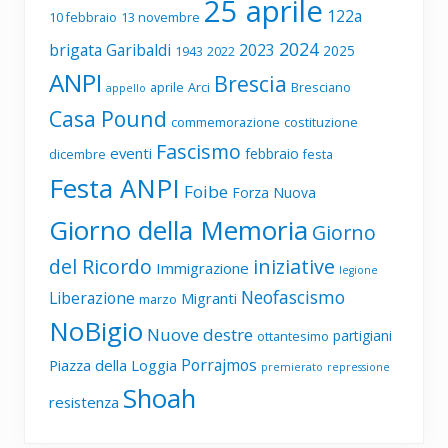
25 aprile
122a
10 febbraio
13 novembre
2024
brigata Garibaldi
2023
2025
1943
2022
ANPI
Brescia
aprile
Arci
Bresciano
appello
Casa Pound
commemorazione
costituzione
Fascismo
eventi
febbraio
dicembre
festa
Festa ANPI
Foibe
Forza Nuova
Giorno della Memoria
Giorno
del Ricordo
iniziative
Immigrazione
legione
Neofascismo
Liberazione
Migranti
marzo
NoBigio
Nuove destre
partigiani
ottantesimo
Porrajmos
Piazza della Loggia
premierato
repressione
Shoah
resistenza