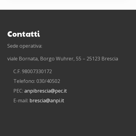
Footer
Contatti
Sede operativa:
viale Bornata, Borgo Wuhrer, 55 – 25123 Brescia
C.F. 98007330172
Telefono: 030/40502
PEC:
anpibrescia@pec.it
E-mail:
brescia@anpi.it