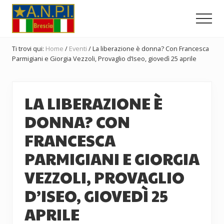
Menu
Passa
Passa
Passa
al
alla
al
Men
contenuto
barra
piè
Comitato
principale
laterale
di
Provinciale
Ti trovi qui:
Home
/
Eventi
/
La liberazione è donna? Con Francesca
dell'ANPI
primaria
pagina
Parmigiani e Giorgia Vezzoli, Provaglio d’Iseo, giovedì 25 aprile
di
Brescia
LA LIBERAZIONE È
DONNA? CON
FRANCESCA
PARMIGIANI E GIORGIA
VEZZOLI, PROVAGLIO
D’ISEO, GIOVEDÌ 25
APRILE