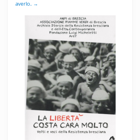
averlo..
→