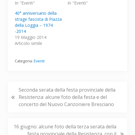
In "Eventi"
In "Eventi"
40° anniversario della
strage fascista di Piazza
della Loggia – 1974
-2014
19 Maggio 2014
Articolo simile
Categoria:
Eventi
P
Seconda serata della festa provinciale della
«
o
Resistenza: alcune foto della festa e del
s
concerto del Nuovo Canzoniere Bresciano
t
p
r
P
16 giugno: alcune foto della terza serata della
»
e
o
festa provinciale della Resistenza, con il