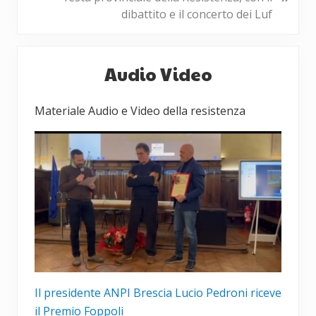
c
s
dibattito e il concerto dei Luf
e
t
d
s
Barra
e
u
Audio Video
laterale
n
c
t
c
primaria
Materiale Audio e Video della resistenza
e
e
:
s
s
i
v
o
:
Il presidente ANPI Brescia Lucio Pedroni riceve
il Premio Foppoli