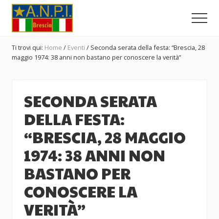
Menu
Passa
Passa
Passa
al
alla
al
Men
contenuto
barra
piè
Comitato
principale
laterale
di
Provinciale
Ti trovi qui:
Home
/
Eventi
/
Seconda serata della festa: “Brescia, 28
dell'ANPI
primaria
pagina
maggio 1974: 38 anni non bastano per conoscere la verità”
di
Brescia
SECONDA SERATA
DELLA FESTA:
“BRESCIA, 28 MAGGIO
1974: 38 ANNI NON
BASTANO PER
CONOSCERE LA
VERITÀ”