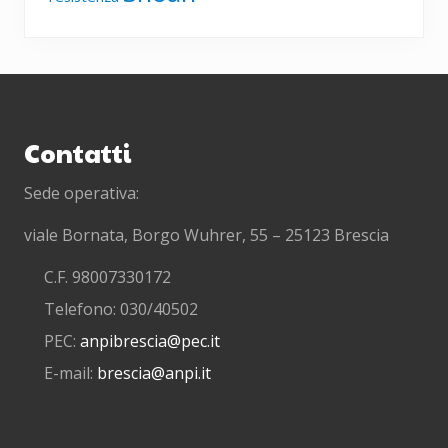
Footer
Contatti
Sede operativa:
viale Bornata, Borgo Wuhrer, 55 – 25123 Brescia
C.F. 98007330172
Telefono: 030/40502
PEC:
anpibrescia@pec.it
E-mail:
brescia@anpi.it