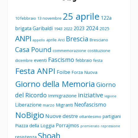
25 aprile
122a
10 febbraio
13 novembre
2024
brigata Garibaldi
2023
2025
1943
2022
ANPI
Brescia
aprile
Arci
Bresciano
appello
Casa Pound
commemorazione
costituzione
Fascismo
eventi
febbraio
dicembre
festa
Festa ANPI
Foibe
Forza Nuova
Giorno della Memoria
Giorno
del Ricordo
iniziative
Immigrazione
legione
Neofascismo
Liberazione
Migranti
marzo
NoBigio
Nuove destre
partigiani
ottantesimo
Porrajmos
Piazza della Loggia
premierato
repressione
Shoah
resistenza