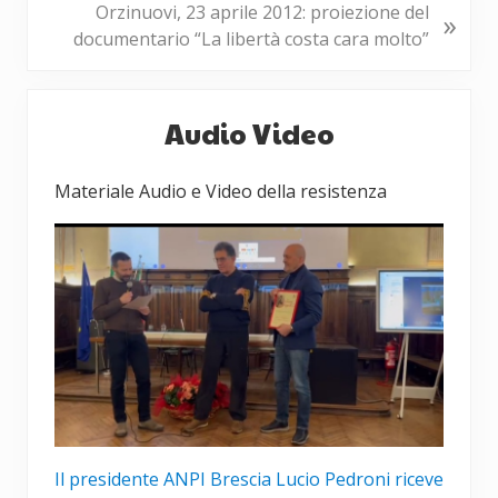
p
P
Orzinuovi, 23 aprile 2012: proiezione del
»
r
o
documentario “La libertà costa cara molto”
e
s
c
t
Barra
e
s
Audio Video
laterale
d
u
e
c
primaria
Materiale Audio e Video della resistenza
n
c
t
e
e
s
:
s
i
v
o
:
Il presidente ANPI Brescia Lucio Pedroni riceve