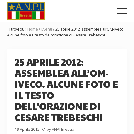
Menu
Passa
Passa
Passa
al
alla
al
Men
contenuto
barra
piè
Comitato
principale
laterale
di
Provinciale
Ti trovi qui:
Home
/
Eventi
/
25 aprile 2012: assemblea all’OM-Iveco.
dell'ANPI
primaria
pagina
Alcune foto e il testo dell’orazione di Cesare Trebeschi
di
Brescia
25 APRILE 2012:
ASSEMBLEA ALL’OM-
IVECO. ALCUNE FOTO E
IL TESTO
DELL’ORAZIONE DI
CESARE TREBESCHI
19 Aprile 2012
// by
ANPI Brescia