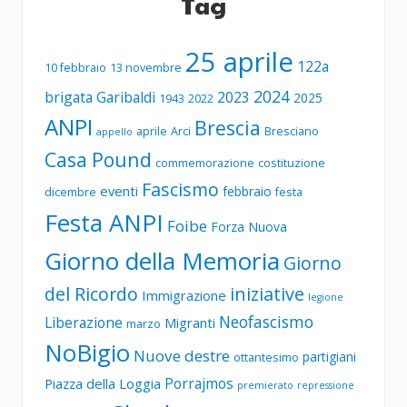
Tag
25 aprile
122a
10 febbraio
13 novembre
2024
brigata Garibaldi
2023
2025
1943
2022
ANPI
Brescia
aprile
Arci
Bresciano
appello
Casa Pound
commemorazione
costituzione
Fascismo
eventi
febbraio
dicembre
festa
Festa ANPI
Foibe
Forza Nuova
Giorno della Memoria
Giorno
del Ricordo
iniziative
Immigrazione
legione
Neofascismo
Liberazione
Migranti
marzo
NoBigio
Nuove destre
partigiani
ottantesimo
Porrajmos
Piazza della Loggia
premierato
repressione