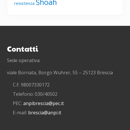
Shoah
resistenza
Footer
Contatti
Sede operativa:
viale Bornata, Borgo Wuhrer, 55 – 25123 Brescia
C.F. 98007330172
Telefono: 030/40502
PEC:
anpibrescia@pec.it
E-mail:
brescia@anpi.it