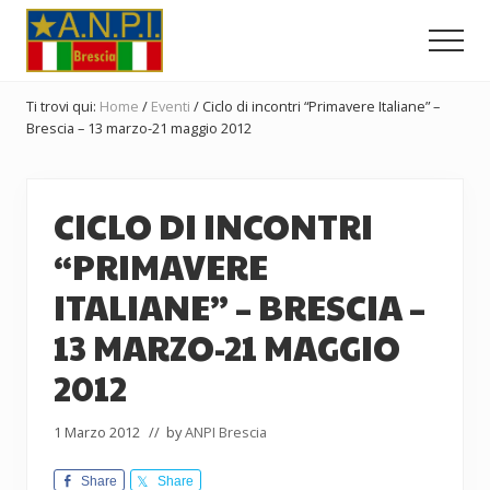
Menu
Passa
Passa
Passa
al
alla
al
Men
contenuto
barra
piè
Comitato
principale
laterale
di
Provinciale
Ti trovi qui:
Home
/
Eventi
/
Ciclo di incontri “Primavere Italiane” –
dell'ANPI
primaria
pagina
Brescia – 13 marzo-21 maggio 2012
di
Brescia
CICLO DI INCONTRI
“PRIMAVERE
ITALIANE” – BRESCIA –
13 MARZO-21 MAGGIO
2012
1 Marzo 2012
// by
ANPI Brescia
Share
Share