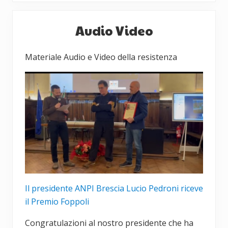
d
s
Barra
e
u
Audio Video
laterale
n
c
t
c
primaria
Materiale Audio e Video della resistenza
e
e
:
s
s
i
v
o
:
Il presidente ANPI Brescia Lucio Pedroni riceve
il Premio Foppoli
Congratulazioni al nostro presidente che ha