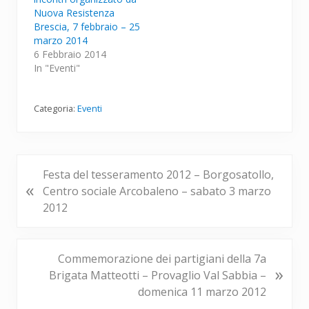
Nuova Resistenza
Brescia, 7 febbraio – 25
marzo 2014
6 Febbraio 2014
In "Eventi"
Categoria:
Eventi
P
Festa del tesseramento 2012 – Borgosatollo,
«
o
Centro sociale Arcobaleno – sabato 3 marzo
s
2012
t
p
r
P
Commemorazione dei partigiani della 7a
»
e
o
Brigata Matteotti – Provaglio Val Sabbia –
c
s
domenica 11 marzo 2012
e
t