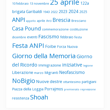
25 aprile
122a
10 febbraio
13 novembre
2024
brigata Garibaldi
2023
2025
1943
2022
ANPI
Brescia
aprile
Arci
Bresciano
appello
Casa Pound
commemorazione
costituzione
Fascismo
eventi
febbraio
dicembre
festa
Festa ANPI
Foibe
Forza Nuova
Giorno della Memoria
Giorno
del Ricordo
iniziative
Immigrazione
legione
Neofascismo
Liberazione
Migranti
marzo
NoBigio
Nuove destre
partigiani
ottantesimo
Porrajmos
Piazza della Loggia
premierato
repressione
Shoah
resistenza