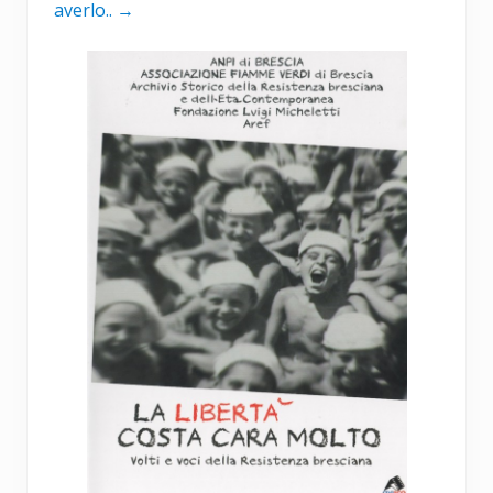
averlo..
→