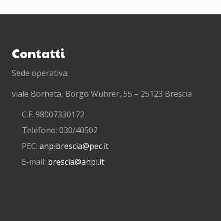
Footer
Contatti
Sede operativa:
viale Bornata, Borgo Wuhrer, 55 – 25123 Brescia
C.F. 98007330172
Telefono: 030/40502
PEC:
anpibrescia@pec.it
E-mail:
brescia@anpi.it