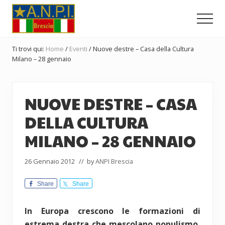
Menu
Passa
Passa
Passa
al
alla
al
Men
contenuto
barra
piè
Comitato
principale
laterale
di
Provinciale
Ti trovi qui:
Home
/
Eventi
/
Nuove destre – Casa della Cultura
dell'ANPI
primaria
pagina
Milano – 28 gennaio
di
Brescia
NUOVE DESTRE – CASA
DELLA CULTURA
MILANO – 28 GENNAIO
26 Gennaio 2012
// by
ANPI Brescia
Share
Share
In Europa crescono le formazioni di
estrema destra che mescolano populismo,