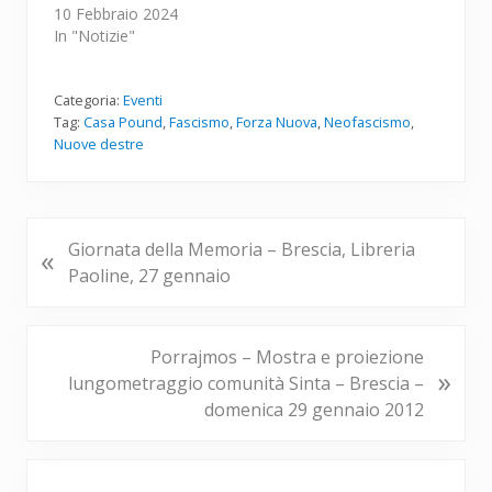
10 Febbraio 2024
In "Notizie"
Categoria:
Eventi
Tag:
Casa Pound
,
Fascismo
,
Forza Nuova
,
Neofascismo
,
Nuove destre
P
Giornata della Memoria – Brescia, Libreria
«
o
Paoline, 27 gennaio
s
t
p
P
Porrajmos – Mostra e proiezione
»
r
o
lungometraggio comunità Sinta – Brescia –
e
s
domenica 29 gennaio 2012
c
t
e
s
Barra
d
u