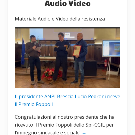
Audio Video
laterale
e
c
n
c
primaria
Materiale Audio e Video della resistenza
t
e
e
s
:
s
i
v
o
:
Il presidente ANPI Brescia Lucio Pedroni riceve
il Premio Foppoli
Congratulazioni al nostro presidente che ha
ricevuto il Premio Foppoli dello Spi-CGIL per
l’impegno sindacale e sociale!
→