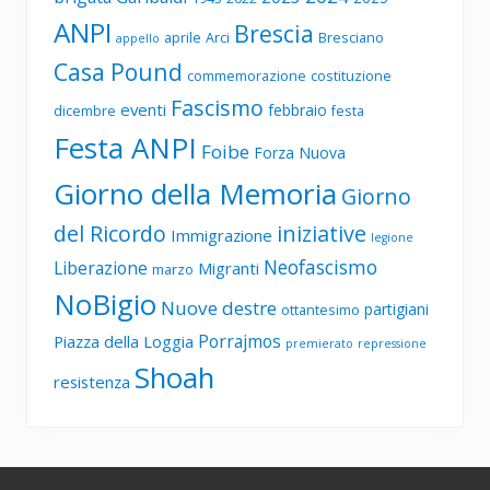
ANPI
Brescia
aprile
Arci
Bresciano
appello
Casa Pound
commemorazione
costituzione
Fascismo
eventi
febbraio
dicembre
festa
Festa ANPI
Foibe
Forza Nuova
Giorno della Memoria
Giorno
del Ricordo
iniziative
Immigrazione
legione
Neofascismo
Liberazione
Migranti
marzo
NoBigio
Nuove destre
partigiani
ottantesimo
Porrajmos
Piazza della Loggia
premierato
repressione
Shoah
resistenza
Footer