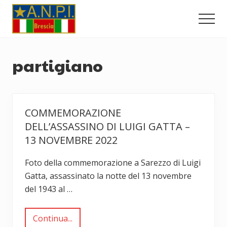
Menu
Passa
Passa
al
al
Men
contenuto
piè
Comitato
principale
di
Provinciale
dell'ANPI
pagina
partigiano
di
Brescia
COMMEMORAZIONE
DELL’ASSASSINO DI LUIGI GATTA –
13 NOVEMBRE 2022
Foto della commemorazione a Sarezzo di Luigi
Gatta, assassinato la notte del 13 novembre
del 1943 al …
Continua...
C