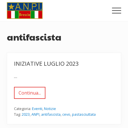
Menu
Passa
Passa
al
al
Men
contenuto
piè
Comitato
principale
di
Provinciale
dell'ANPI
pagina
antifascista
di
Brescia
INIZIATIVE LUGLIO 2023
…
Continua...
I
n
i
z
Categoria:
Eventi
,
Notizie
i
Tag:
2023
,
ANPI
,
antifascista
,
cevo
,
pastasciuttata
a
t
i