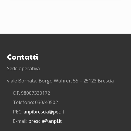
v
e
l
u
g
l
i
Footer
o
2
0
2
Contatti
3
Sede operativa:
viale Bornata, Borgo Wuhrer, 55 – 25123 Brescia
C.F. 98007330172
Telefono: 030/40502
PEC:
anpibrescia@pec.it
E-mail:
brescia@anpi.it