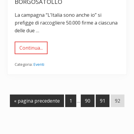
T
BORGOSATOLLO
o
i
e
,
”
s
B
z
s
La campagna “L’Italia sono anche io” si
r
o
e
e
n
prefigge di raccogliere 50.000 firme a ciascuna
r
s
e
a
c
delle due …
B
m
i
r
e
a
e
n
s
Continua...
t
“
c
o
L
i
A
’
a
N
I
Categoria:
Eventi
S
P
t
u
I
a
d
2
l
e
0
i
d
1
a
E
2
s
s
a
o
t
V
P
Pagine
P
P
P
S
«
pagina precedente
1
…
90
91
92
n
a
o
a
a
interim
a
a
a
l
a
ò
i
g
omesse
g
g
g
n
c
a
i
i
i
i
h
’
l
n
n
n
n